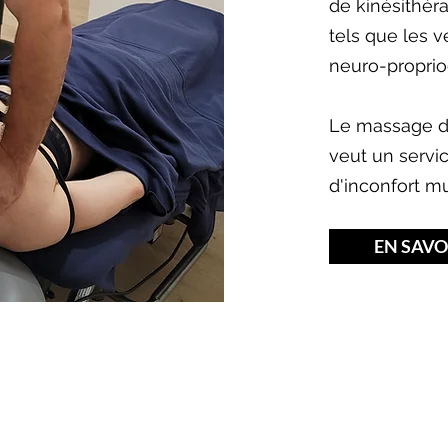
de kinésithéra
tels que les 
neuro-proprioc
Le massage de
veut un servic
d'inconfort m
EN SAVO
Massothérapie/Kinésithérapie et
St-Hyacinth
Pierre-Alexandre Bessette
Politique de confidentialité