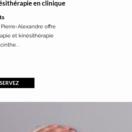
sithérapie en clinique
ts
Pierre-Alexandre offre
pie et kinésithérapie
cinthe. .
SERVEZ