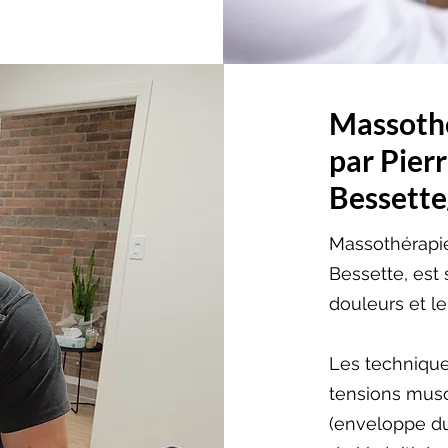
Massothé
par Pier
Bessette
Massothérapie
Bessette, est
douleurs et le
Les technique
tensions musc
(enveloppe du